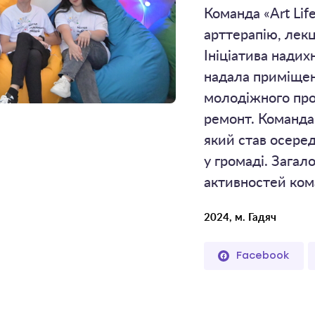
Команда «Art Lif
арттерапію, лекц
Ініціатива надих
надала приміщен
молодіжного про
ремонт. Команда
який став осере
у громаді. Загало
активностей ком
2024, м. Гадяч
Facebook