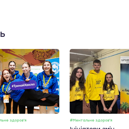
ть
ьне здоров'я
#Ментальне здоров'я