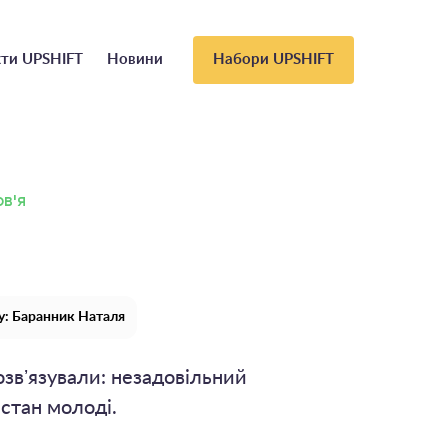
ти UPSHIFT
Новини
Набори UPSHIFT
в'я
у: Баранник Наталя
озвʼязували: незадовільний
стан молоді.