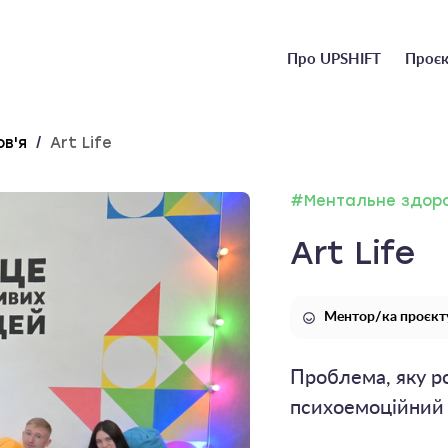
Головне
Про UPSHIFT
Проєк
меню
в'я
/
Art Life
#Ментальне здоро
Art Life
Ментор/ка проєкт
Проблема, яку р
психоемоційний 