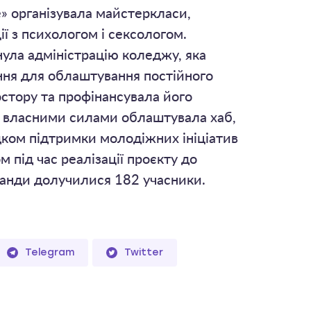
e» організувала майстеркласи,
ії з психологом і сексологом.
нула адміністрацію коледжу, яка
ня для облаштування постійного
стору та профінансувала його
 власними силами облаштувала хаб,
дком підтримки молодіжних ініціатив
м під час реалізації проєкту до
анди долучилися 182 учасники.
Telegram
Twitter