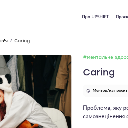
Головне
Про UPSHIFT
Проєк
меню
в'я
/
Caring
#Ментальне здоро
Caring
Ментор/ка проєкт
Проблема, яку ро
cамознецінення с