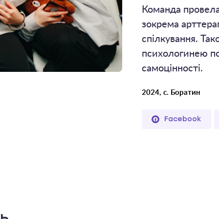
Команда провела
зокрема арттерап
спілкування. Та
психологинею по
самоцінності.
2024, с. Боратин
Facebook
ть