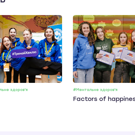
ьне здоров'я
#Ментальне здоров'я
Factors of happine