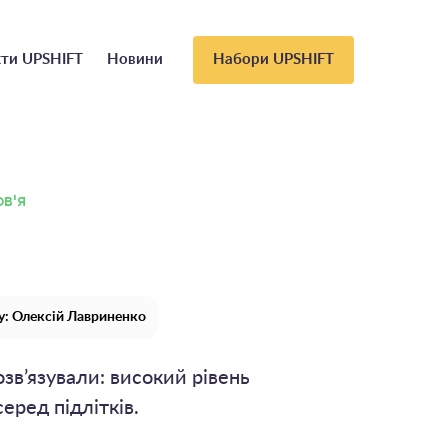
ти UPSHIFT
Новини
Набори UPSHIFT
в'я
у: Олексій Лавриненко
зв’язували: високий рівень
еред підлітків.