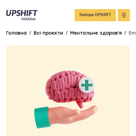
Upshift
Набори UPSHIFT
–
Головна
/
Всі проєкти
/
Ментальне здоров'я
/
Em
Україна