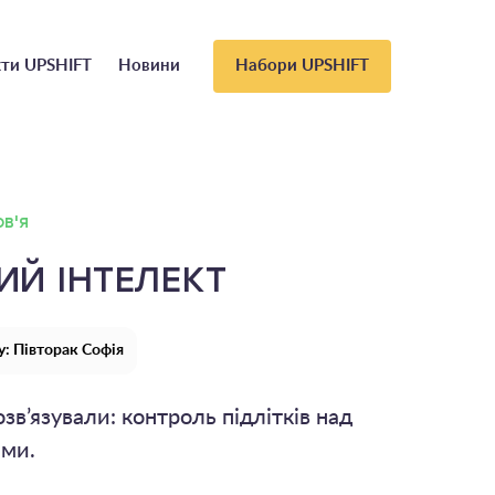
ти UPSHIFT
Новини
Набори UPSHIFT
в'я
ИЙ ІНТЕЛЕКТ
: Півторак Софія
зв’язували: контроль підлітків над
ями.