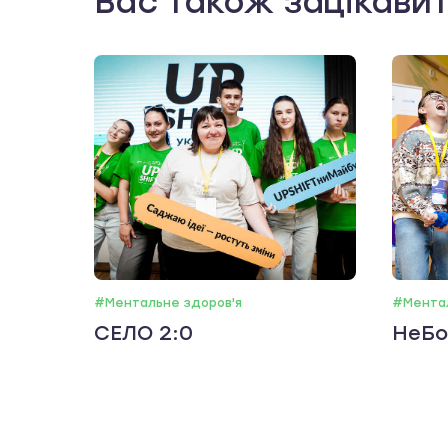
Вас також зацікави
#Ментальне здоров'я
#Ментал
СЕЛО 2:0
НеБо