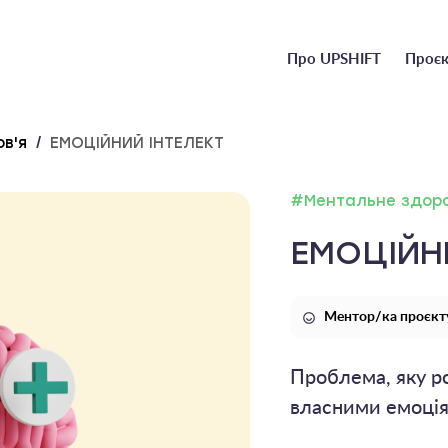
Головне
Про UPSHIFT
Проєк
меню
в'я
/
ЕМОЦІЙНИЙ ІНТЕЛЕКТ
#Ментальне здоро
ЕМОЦІЙН
Ментор/ка проєкту
Проблема, яку ро
власними емоці