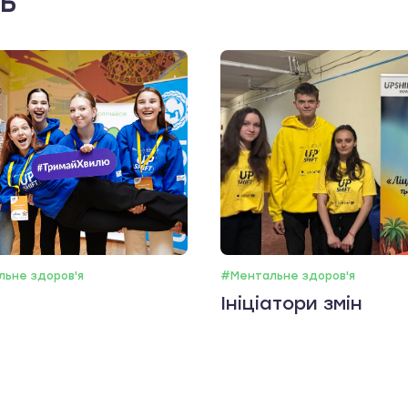
ть
ьне здоров'я
#Ментальне здоров'я
Ініціатори змін