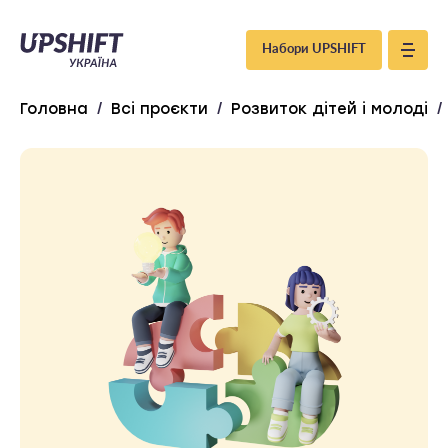
Upshift
Набори UPSHIFT
–
Головна
/
Всі проєкти
/
Розвиток дітей і молоді
/
Україна