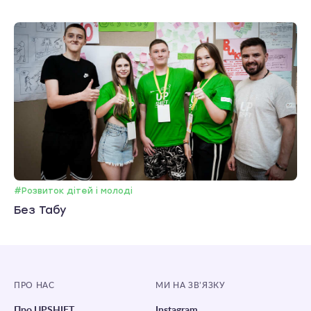
#Розвиток дітей і молоді
Без Табу
ПРО НАС
МИ НА ЗВ’ЯЗКУ
Про UPSHIFT
Instagram