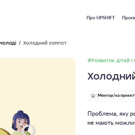
Головне
Про UPSHIFT
Проєк
меню
 молоді
/
Холодний компот
#Розвиток дітей і
Холодни
Ментор/ка проєкт
Проблема, яку р
не мають можлив