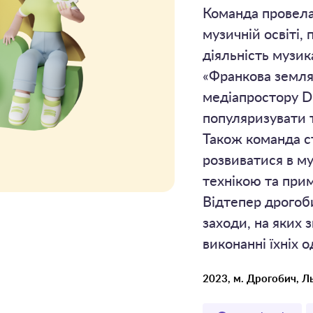
Команда провела
музичній освіті, 
діяльність музик
«Франкова земля»
медіапростору Dr
популяризувати т
Також команда с
розвиватися в му
технікою та при
Відтепер дрогоб
заходи, на яких 
виконанні їхніх о
2023, м. Дрогобич, Ль