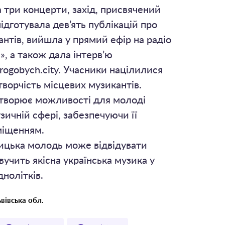
 три концерти, захід, присвячений
підготувала дев’ять публікацій про
антів, вийшла у прямий ефір на радіо
, а також дала інтерв’ю
ogobych.city. Учасники націлилися
ворчість місцевих музикантів.
творює можливості для молоді
зичній сфері, забезпечуючи її
міщенням.
ицька молодь може відвідувати
звучить якісна українська музика у
днолітків.
вівська обл.