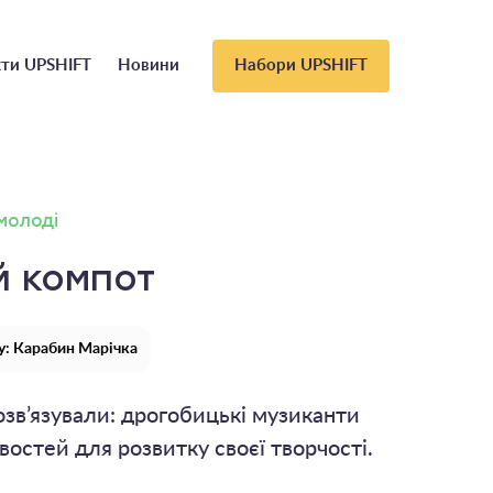
ти UPSHIFT
Новини
Набори UPSHIFT
 молоді
й компот
у: Карабин Марічка
озв’язували: дрогобицькі музиканти
остей для розвитку своєї творчості.