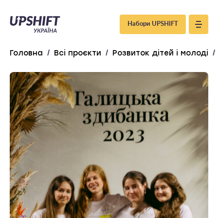
Upshift
Набори UPSHIFT
–
Головна
/
Всі проєкти
/
Розвиток дітей і молоді
/
Україна