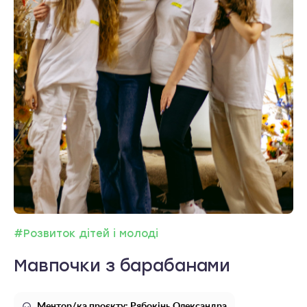
#Розвиток дітей і молоді
Мавпочки з барабанами
Ментор/ка проєкту: Рябокінь Олександра