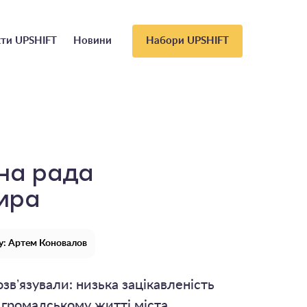
ти UPSHIFT
Новини
Набори UPSHIFT
на рада
ира
у: Артем Коновалов
звʼязували: низька зацікавленість
у громадському житті міста.