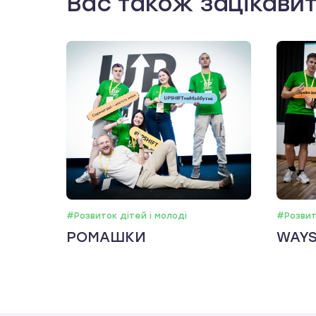
Вас також зацікави
#Розвиток дітей і молоді
#Розвит
РОМАШКИ
WAY