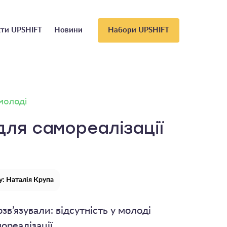
ти UPSHIFT
Новини
Набори UPSHIFT
 молоді
для самореалізації
: Наталія Крупа
зв’язували: відсутність у молоді
ореалізації.