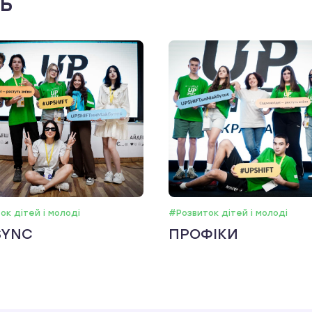
ть
ок дітей і молоді
#Розвиток дітей і молоді
SYNC
ПРОФІКИ