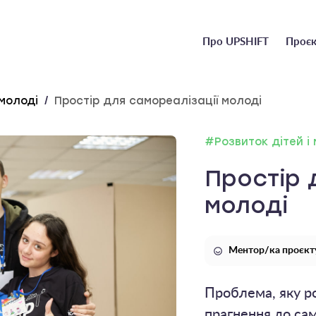
Головне
Про UPSHIFT
Проєк
меню
 молоді
/
Простір для самореалізації молоді
#Розвиток дітей і
Простір 
молоді
Ментор/ка проєкту
Проблема, яку ро
прагнення до сам