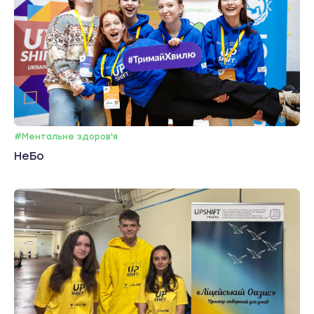
#Ментальне здоров'я
НеБо