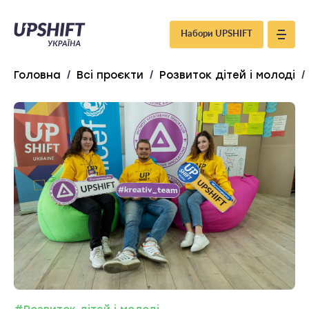
Upshift
Набори UPSHIFT
–
Головна
/
Всі проєкти
/
Розвиток дітей і молоді
/
Україна