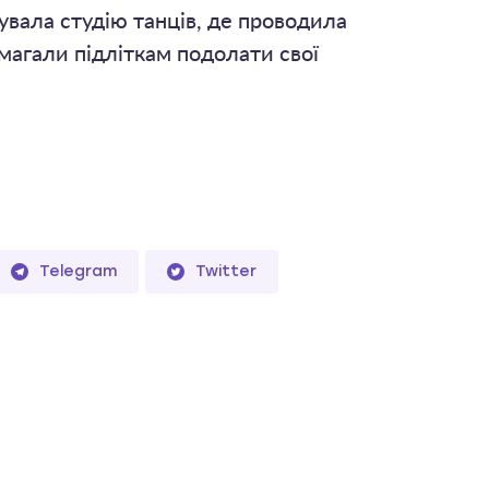
вала студію танців, де проводила
омагали підліткам подолати свої
Telegram
Twitter