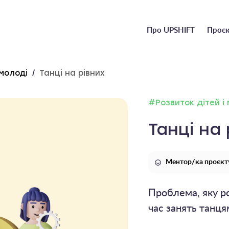
Головне
Про UPSHIFT
Проєк
меню
 молоді
/
Танці на рівних
#Розвиток дітей і
Танці на 
Ментор/ка проєкту
Проблема, яку ро
час занять танця