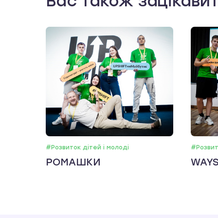
Вас також зацікави
#Розвиток дітей і молоді
#Розвит
РОМАШКИ
WAY