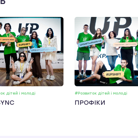
ть
ок дітей і молоді
#Розвиток дітей і молоді
SYNC
ПРОФІКИ