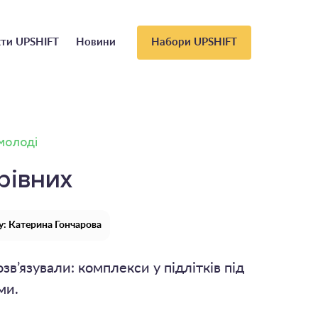
ти UPSHIFT
Новини
Набори UPSHIFT
 молоді
рівних
: Катерина Гончарова
зв’язували: комплекси у підлітків під
ми.