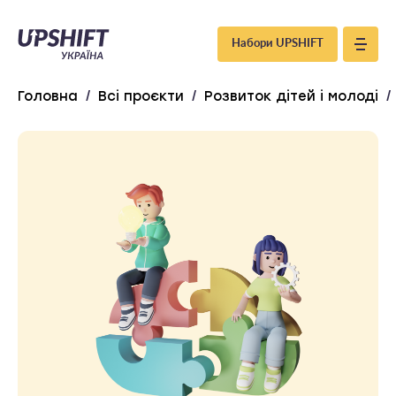
Upshift
Набори UPSHIFT
–
Головна
/
Всі проєкти
/
Розвиток дітей і молоді
/
Україна