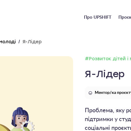
Головне
Про UPSHIFT
Проєк
меню
 молоді
/
Я-Лідер
#Розвиток дітей і
Я-Лідер
Ментор/ка проєкт
Проблема, яку ро
підтримки у студ
соціальні проєкт