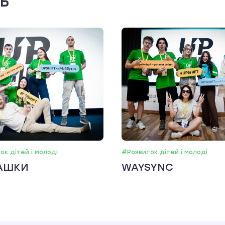
ть
ок дітей і молоді
#Розвиток дітей і молоді
АШКИ
WAYSYNC