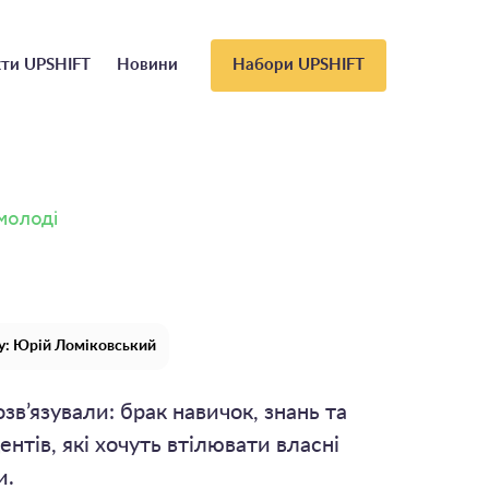
ти UPSHIFT
Новини
Набори UPSHIFT
 молоді
у: Юрій Ломіковський
зв’язували: брак навичок, знань та
ентів, які хочуть втілювати власні
и.