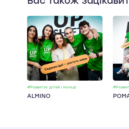
Вас також зацікави
#Розвиток дітей і молоді
#Розвит
ALMINO
РОМ